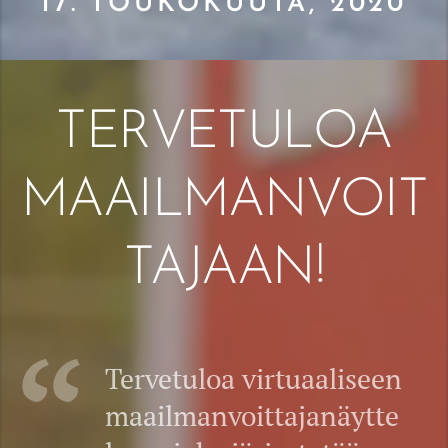
17. TOUKOKUUTA, 2020
TERVETULOA
MAAILMANVOIT
TAJAAN!
Tervetuloa virtuaaliseen
maailmanvoittajanäytte