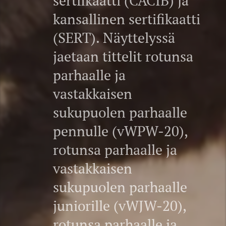
sertfikaatti (CACIB) ja
kansallinen sertifikaatti
(SERT). Näyttelyssä
jaetaan tittelit rotunsa
parhaalle ja
vastakkaisen
sukupuolen parhaalle
pennulle (vWPW-20),
rotunsa parhaalle ja
vastakkaisen
sukupuolen parhaalle
juniorille (vWJW-20),
rotunsa parhaalle ja