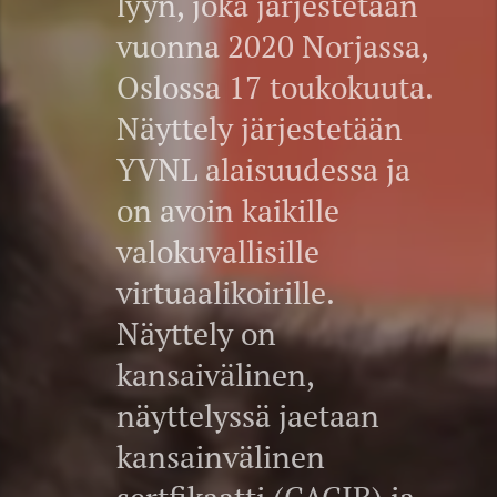
lyyn, joka järjestetään
vuonna 2020 Norjassa,
Oslossa 17 toukokuuta.
Näyttely järjestetään
YVNL alaisuudessa ja
on avoin kaikille
valokuvallisille
virtuaalikoirille.
Näyttely on
kansaivälinen,
näyttelyssä jaetaan
kansainvälinen