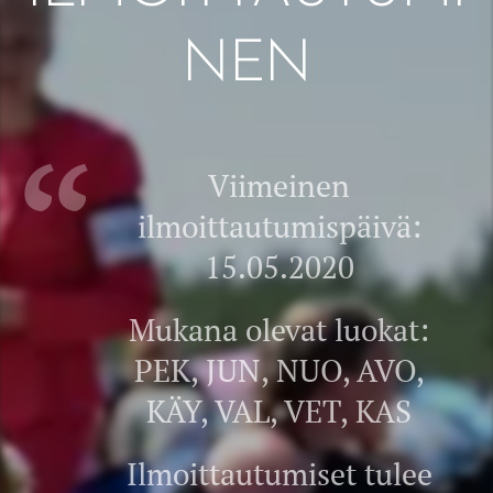
NEN
Viimeinen
ilmoittautumispäivä:
15.05.2020
Mukana olevat luokat:
PEK, JUN, NUO, AVO,
KÄY, VAL, VET, KAS
Ilmoittautumiset tulee