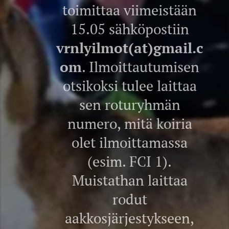
toimittaa viimeistään
15.05 sähköpostiin
vrnlyilmot(at)gmail.c
om
. Ilmoittautumisen
otsikoksi tulee laittaa
sen roturyhmän
numero, mitä koiria
olet ilmoittamassa
(esim. FCI 1).
Muistathan laittaa
rodut
aakkosjärjestykseen,